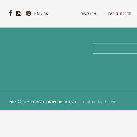
– הדרכת הורים
צרו קשר
עב
/
EN
ונים וסיפורים חדשים:
thetwo
crafted by
כל הזכויות שמורות למתכוניישן © 2015