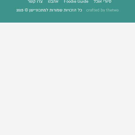
סיורי אוכל
Foodie Guide
אהבנו
צרו קשר
thetwo
crafted by
כל הזכויות שמורות למתכוניישן © 2015