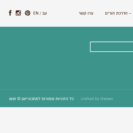
– הדרכת הורים
צרו קשר
עב
/
EN
ונים וסיפורים חדשים:
thetwo
crafted by
כל הזכויות שמורות למתכוניישן © 2015