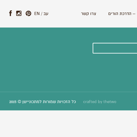
– הדרכת הורים
צרו קשר
עב
/
EN
ונים וסיפורים חדשים:
thetwo
crafted by
כל הזכויות שמורות למתכוניישן © 2015