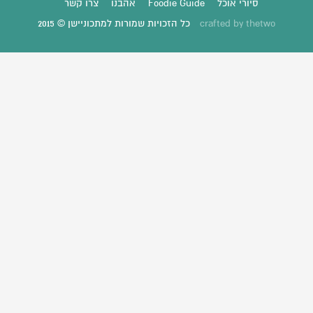
סיורי אוכל
Foodie Guide
אהבנו
צרו קשר
thetwo
crafted by
כל הזכויות שמורות למתכוניישן © 2015