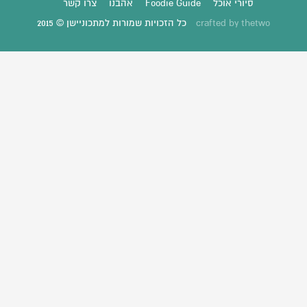
סיורי אוכל
Foodie Guide
אהבנו
צרו קשר
thetwo
crafted by
כל הזכויות שמורות למתכוניישן © 2015