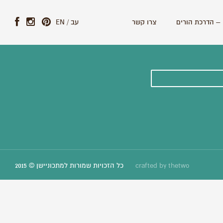
– הדרכת הורים
צרו קשר
עב
/
EN
ונים וסיפורים חדשים:
thetwo
crafted by
כל הזכויות שמורות למתכוניישן © 2015