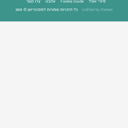
סיורי אוכל
Foodie Guide
אהבנו
צרו קשר
thetwo
crafted by
כל הזכויות שמורות למתכוניישן © 2015