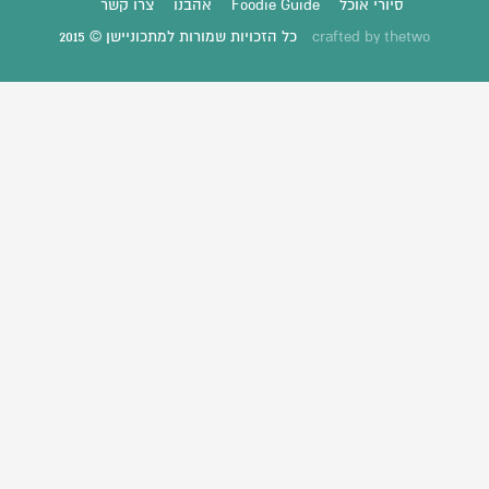
סיורי אוכל
Foodie Guide
אהבנו
צרו קשר
thetwo
crafted by
כל הזכויות שמורות למתכוניישן © 2015