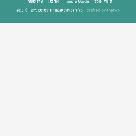
סיורי אוכל
Foodie Guide
אהבנו
צרו קשר
thetwo
crafted by
כל הזכויות שמורות למתכוניישן © 2015