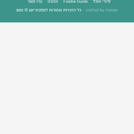
סיורי אוכל
Foodie Guide
אהבנו
צרו קשר
thetwo
crafted by
כל הזכויות שמורות למתכוניישן © 2015