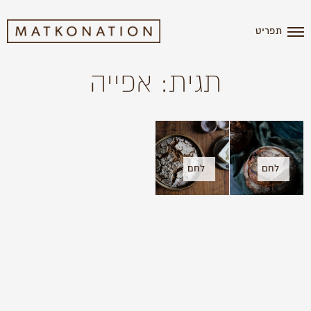
תפריט
תגית: אפייה
לחם
לחם
מחמצת-
גאווה
השיטה
שלי