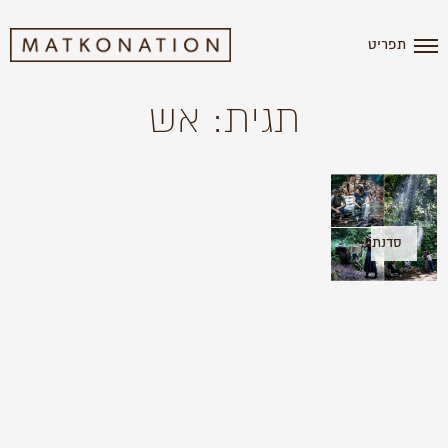
תפריט
תגית: אש
סדנת
אש
בבולגריה