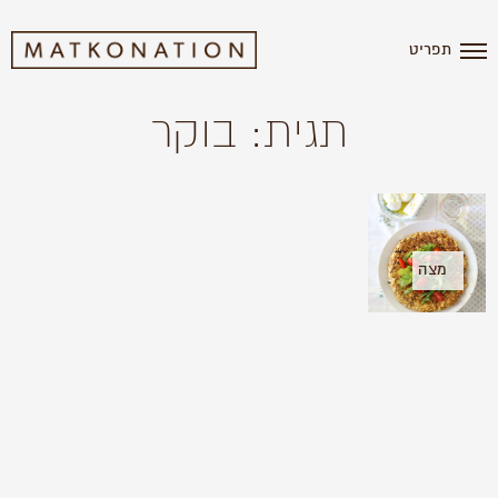
תפריט
תגית: בוקר
מצה
בריי-
My
Matzah
brei