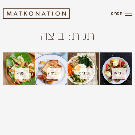
תפריט
תגית: ביצה
בואו
ביבימבאפ
ביצה
עוף-
לאכול!
בקן
סלט
משודרגת
וסנדביץ