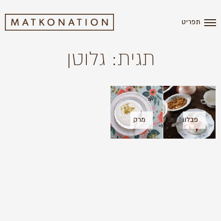
תפריט
תגית: גלוטן
פבלובות
מרק
DIY
שוקולד
לבן
ויוגורט
עיזים