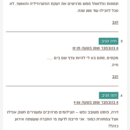
תמונות נפלאות! ממש מרגישים את זעקת הפטרוזיליה והאושר, לא
נוכל להכילו עוד 200 שנה.
הגב
חיה
הגיב:
8 בנובמבר 2010 בשעה 19:35
מקסים ,סתם בא לי להיות צדף שם בים …..
חיה.
הגב
דנה
הגיב:
8 בנובמבר 2010 בשעה 9:06
דניה, פוסט משובב נפש – הצילומים מרהיבים ומעוררים חשק אפילו
אצל צמחונית כמוני. אני חייבת לדעת מי החברה שעשתה אירוע
כזה!!!