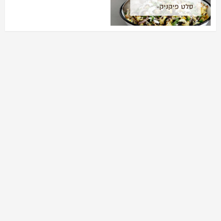
סלט פיקניק-
כרובית ועדשים
שחורות