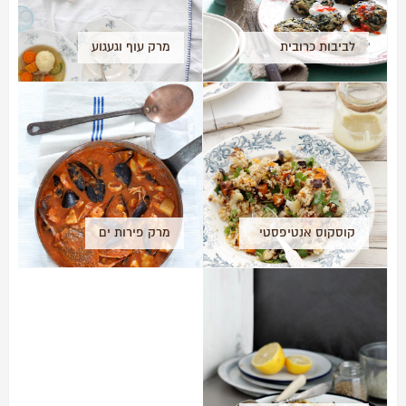
לביבות כרובית
מרק עוף וגעגוע
ותרד
קוסקוס אנטיפסטי
מרק פירות ים
עם וינגרט טחינה-
המתכון שלנו
ל2014!!