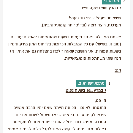
פט
הגיב:
7 במרץ 2011 בשעה 12:11
שישי חד פעמי! שישי חד פעמי!
מעדכנת, רוצה רוצה (ובד"כ יותר קומוניקטיבית).
אשמח מאד לסדנא חד פעמית בשעות שמתאימות לאנשים עובדים
(טוב נו, בשישי) עם כל המגבלות הכרוכות בלדחוס המון מידע וניסיון
בשעות ספורות. אני חושבת שאגרור לכזו בהצלחה גם את אימי, אז
הנה שתי משתתפות פוטנציאליות.
הגב
מתכוניישן
הגיב:
7 במרץ 2011 בשעה 13:53
הי פט,
התנסחנו לא נכון, הכוונה הייתה שאם יהיו הרבה אנשים
שירצו לקיים סדנה בימי שישי אז נשקול לשנות את יום
הסדנה. מפגש בודד יכול להוות יריית פתיחה להתעניינות
בצילום מזון, יהיה לך קשה מאוד לקבל כלים לשיפור אמיתי