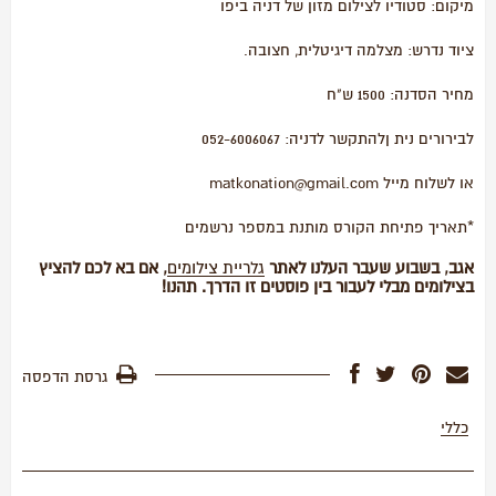
מיקום: סטודיו לצילום מזון של דניה ביפו
ציוד נדרש: מצלמה דיגיטלית, חצובה.
מחיר הסדנה: 1500 ש"ח
לבירורים נית ןלהתקשר לדניה: 052-6006067
או לשלוח מייל matkonation@gma
il.com
*תאריך פתיחת הקורס מותנת במספר נרשמים
אגב, בשבוע שעבר העלנו לאתר
גלריית צילומים
, אם בא לכם להציץ
בצילומים מבלי לעבור בין פוסטים זו הדרך. תהנו!
גרסת הדפסה
כללי