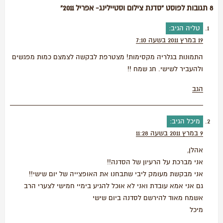
8 תגובות לפוסט “סדנת צילום וסטיילינג- אפריל 2011”
טליה
הגיב:
19 במרץ 2011 בשעה 7:10
התמונות בגלריה מקסימות! מצטרפת לבקשה לצמצם כמות מפגשים
ולהעביר לשישי. חג שמח !!
הגב
מיכל
הגיב:
9 במרץ 2011 בשעה 11:28
אהלן,
אני מברכת על הרעיון של הסדנה!!
אני מבקשת מעומק ליבי שתבחנו את האופצייה של יום שישי!!
גם אני אמא עובדת ואני לא אוכל להגיע בימיי חמישי לצערי הרב
אשמח מאוד להירשם לסדנה ביום שישי
מיכל