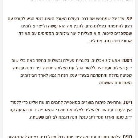
יוני
, אדריכל שמחפש את דרכו בעולם האוכל האינטרנטי הגיע לקורס עם
רצון להתפתח בצילום מזון, להבין מה הוא עושה ולייצר צילומים
שמספרים סיפור. הוא הצליח לייצר צילומים מקסימים עם תאורה
אחורית ששבתה את ליבו.
דפנה
, אמא ל 3 אכלנים, בלוגרית פעילה ובשלנית בחסד באה בלי שום
ידע בצילום ועם רצון ללמוד הכל, עם מצלמה חדשה ביד דפנה עשתה
קפיצה גדולה והתקדמה בצעדי ענק, הנה דוגמא לאחד הצילומים
האחרונים שעשתה.
רינת
, אחראית פיתוח מוצרים במאפיית לחמים הגיעה אלינו כדי ללמוד
איך לעבוד עם אור ולהצליח לצלם את מוצרי המאפייה. רינת הגיעה עם
ידע, סגנון וארגז סטיילינג ענקי! הנה דוגמא לצילום שעשתה.
רונית
, צלמת חובבת עם תיק ציוד יותר גדול משל דניה רצתה להתמקצע