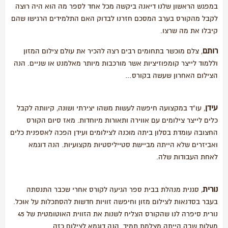
במפגש הראשון שלנו דיאנה ביקשה מכל אחד לספר מה הוא היה רוצה
לקבל מהקורס בערב המסכם חזרנו לבדוק האם התלמידים הרגישו שהם
קיבלו את מה שרצו.
רותם
, צלם מוכשר בתחומים רבים רצה להכיר את עולם צילום המזון
וללמוד לייצר קומפוזיציות אשר מורכבות מיותר מאלמנט או שניים. הנה
הצילום האחרון שעשה בקורס…
עידן
, עו"ד במקצועה חיפשה לעשות משהו יצירתי ושונה, קיוותה לקבל
כלים לייצר צילומים עם אווירה ותאורות מיוחדות. מאז סיום הקורס
החצובה עומדת בסלון ביתה מוכנה לצילומים ועידן הפכה לאספנית כלים
ואביזרים שלא הייתה מביישת סטייליסטיות מקצועיות. הנה דוגמא
לאחת העבודות שלה.
נורית
, סגנית מנהלת בבית ספר הגיעה לקורס אחרי שכבר התנסתה
בעבר בסדנאות לצילום מזון וחיפשה זוויות חדשות להסתכלות על אוכל.
נורית סיפרה לנו שהקורס הצליח לשנות את הזווית האוטומטית של 45
מעלות שבה הייתה מצלמת תמיד. הנה דוגמא לצילום כזה.