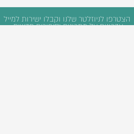
הצטרפו לניוזלטר שלנו וקבלו ישירות למייל
עדכונים על מתכונים וסיפורים חדשים:
ראשי
קטגוריות
חיפוש
מי אנחנו
פיתוח תוכן דיגיטלי
סיורי אוכל
Foodie Guide
אהבנו
צרו קשר