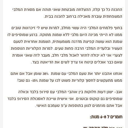
ההכנה כל כך קלה, ההצלחה מובטחת שאני תוהה אם מסורת המלבי
המשפחתית עוברת מאכילה ברחוב להכנה בבית.
בחוף פלמחים המלבי היה עשוי מחלב, למרות שיש לי זיכרונות טובים
ממנו לא הייתי מכינה היום מלבי ללא שמנת מתוקה. ברגע שמוסיפים לו
שמנת הוא עושה קפיצת מדרגה משמעותית, השמנת אחראית לטעם
העשיר ובלעדיה המלבי הרבה פחות טעים. למרות הקלוריות הנוספות
לצערי אני לא יכולה לחזור לאכול מלבי חלב, מעבר לזה שאני אומרת
שאם כבר אוכלים קינוח אז צריך לשים את הדיאטה בצד.
אנחנו אהבנו יותר את טעם המלבי עם שמנת 38% שומן אבל אם אתם
ממש מתעקשים לחסוך קלוריות פשוט לכו על שמנת 15%- גם טוב!
אגב- ישנן דעות חלוקות בין אוהבי המלבי עם סירופ בלבד וכאלה
שמוסיפים גם קוקוס ובוטנים. אני אישית שייכת לאסכולת הסירופ בלבד
אבל אתם מוזמנים לגוון בתוספות ע"פ טעמכם האישי.
חומרים ל 6-8 מנות: