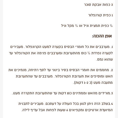
3 כפות אבקת סוכר
1 כפית קורנפלור
½ כפית תמצית וניל או ½ מקל וניל
אופן ההכנה:
1. מערבבים את כל חומרי הבסיס בקערה למעט הקרונפלור. מעבירים
לקערה נפרדת ½ כוס מהתערובת ומערבבים פנימה את הקורנפלור עד
שהוא נמס.
2. מחממים את חומרי הבסיס בסיר בינוני עד לסף רתיחה, מנמיכים את
האש ומוסיפים את תערובת הקורנפלור. מערבבים עד שהתערובת
מתעבה מעט (כ 1-2 דקות).
3.מורידים מהאש וממתינים כ10 דקות עד שהתערובת התקררה מעט.
4.בשלב הזה ניתן לגוון בכל העולה על דעתכם. מעבירים לתבנית
המיועדת ארטיקים ומקפיאים 6 שעות לפחות אבל עדיף לילה.