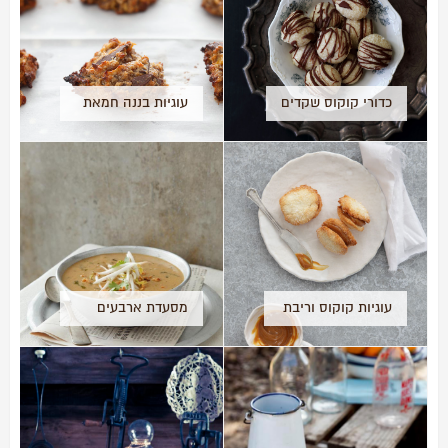
כדורי קוקוס שקדים
עוגיות בננה חמאת
בוטנים -טבעוניות
וללא גלוטן!
עוגיות קוקוס וריבת
מסעדת ארבעים
חלב (לפסח)
וארבע, הסוד
השמור ביותר בת"א