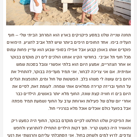
תחנה שנייה שלנו במסע פיקניקים בארץ הוא המרחב הביתי שלי – חוף
העליה ביפו. אחד החופים היפים ביותר שיש לתל אביב להציע. היפואים
פוקדים אותו באופן קבוע אבל אפילו בסופי שבוע הוא עדיין פחות עמוס
מכל חוף תל אביבי. בחודשי הקיץ אנחנו הולכים לים רק מוקדם בבוקר
או אחר הצהריים, אמצע היום הוא בלתי אפשרי וגובל בסכנת שמש
אמיתית. אם אני צריכה לבחור, אני תמיד מעדיפה בבוקר, להתחיל את
היום בים עושה לי משהו בלב. הפשטות של חול ומים, התנפצות הגלים
על החוף ובריזה קרירה ממלאים אותי שמחה. לעומת זאת, לסיים את
היום בים זו חוויה קצת שונה, החוף מלא יותר באנשים, הילדים כבר
אחרי יום שלם של פעילות וארוחת ערב על החוף נשמעת תמיד מפתה
אבל בפועל כולם אוכלים אוכל מלא בגרגירי חול.
את הפיקניק שלנו החלטנו לקיים מוקדם בבוקר, החוף היה כמעט ריק
והאוויר היה כמעט קריר. תוך דקות הילדים התחילו להתרוצץ ולחפש
צדפים, לרוץ למים ולשחק בחול. אני הסתכלתי עליהם והרגשתי את רגעי