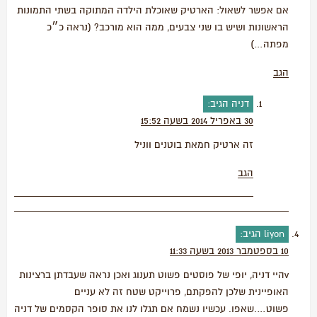
אם אפשר לשאול: הארטיק שאוכלת הילדה המתוקה בשתי התמונות
הראשונות ושיש בו שני צבעים, ממה הוא מורכב? (נראה כ״כ
מפתה…)
הגב
דניה
הגיב:
30 באפריל 2014 בשעה 15:52
זה ארטיק חמאת בוטנים ווניל
הגב
liyon
הגיב:
10 בספטמבר 2013 בשעה 11:33
vהיי דניה, יופי של פוסטים פשוט תענוג ואכן נראה שעבדתן ברצינות
האופיינית שלכן להפקתם, פרוייקט שטח זה לא עניים
פשוט….שאפו. עכשיו נשמח אם תגלו לנו את סופר הקסמים של דניה