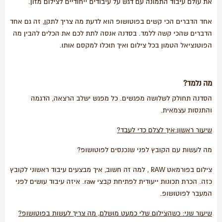
את עולם עיבוד התמונה עם דגש על עיבודים ייחודיים לצילום מזון.
אחד הדברים הכי קשים בפוטושופ הוא לדעת מה צריך לתקן, זה גם אחד
הדברים שהכי קשה ללמד. בסדנה אנסה לתת לכם את הכלים להבין מה
הפוטנציאל הטמון בכל צילום ואיך תוכלו למקסם אותו.
מה נלמד?
הסדנה תחולק לשלושה מפגשים. כל מפגש ישלב הרצאה, הדגמה
והתנסות עצמאית.
שיעור ראשון:איך לצלם כדי לעבד?
מה לעשות עם הקובץ לפני שנכנסים לפוטושופ?
צילום בפורמאט RAW , למה זה חשוב, איך מבצעים עיבוד ראשוני לקובץ
כזה. הכרת תכונות ייעודית לפתיחת קבצי raw. איזה עיבוד עושים לפני
המעבר לפוטושופ.
שיעור שני: כשהצילום שלי כמעט מושלם, מה צריך לעשות בפוטושופ?