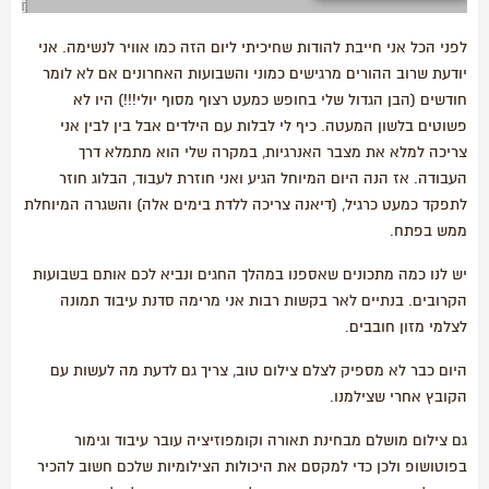
לפני הכל אני חייבת להודות שחיכיתי ליום הזה כמו אוויר לנשימה. אני
יודעת שרוב ההורים מרגישים כמוני והשבועות האחרונים אם לא לומר
חודשים (הבן הגדול שלי בחופש כמעט רצוף מסוף יולי!!!) היו לא
פשוטים בלשון המעטה. כיף לי לבלות עם הילדים אבל בין לבין אני
צריכה למלא את מצבר האנרגיות, במקרה שלי הוא מתמלא דרך
העבודה. אז הנה היום המיוחל הגיע ואני חוזרת לעבוד, הבלוג חוזר
לתפקד כמעט כרגיל, (דיאנה צריכה ללדת בימים אלה) והשגרה המיוחלת
ממש בפתח.
יש לנו כמה מתכונים שאספנו במהלך החגים ונביא לכם אותם בשבועות
הקרובים. בנתיים לאר בקשות רבות אני מרימה סדנת עיבוד תמונה
לצלמי מזון חובבים.
היום כבר לא מספיק לצלם צילום טוב, צריך גם לדעת מה לעשות עם
הקובץ אחרי שצילמנו.
גם צילום מושלם מבחינת תאורה וקומפוזיציה עובר עיבוד וגימור
בפוטושופ ולכן כדי למקסם את היכולות הצילומיות שלכם חשוב להכיר