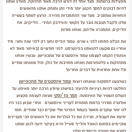
מפעילות ברשתות. מצד אחד זה דורש הרבה מאוד תחזוקה, מאלץ אותנו
להיות דבוקים למסך הקטן יותר מידי זמן ומנתק אותנו מהאנשים
והחוויות שמסביב. מצד שני ההתמכרות מהירה. הרצון לשתף בעשייה
שלנו ולקבל תגובות גובר על הקושי והפידבק המידי…הלייקים, אח
הלייקים, התמכרנו אליהם, אנחנו מודות.
את הבלוג פתחנו לפני 4 שנים. עמוד הפייס נחנך רק לפני שנה וחצי, מיד
אחריו גם שקענו להנאתנו בפינטרסט. לפני חודשיים (באיחור מאוד לא
אפנתי) הקמנו לעצמנו עמוד אינסטגרם של מתכוניישן. עכשיו אנחנו
מתחזקות 4 פלטפורמות ואנחנו מחויבות אל כולן, מזל שאנחנו שתיים
וכל אחת אחראית על דברים אחרים!
עמוד אינסטגרם של מתכוניישן
כשהגענו למסקנה שאנחנו רוצות
החלטנו להיות רציניות ולהיעזר במישהו שיודע הרבה יותר מאיתנו על
תמר גוז׳נסקי
העולם העשיר של האינסטה.
מצאה לעצמה מקצוע
אולטרה מודרני בדמות מומחית לענייני אינסטגרם. אחרי שבוע כבר היו
לנו יותר עוקבים מאשר בעמוד הפרטי שלי שקיים כבר שנתיים. תמר
יודעת את העבודה, מכירה את כל הגלריות את כל האנשים הכי מעניינים
שקיימים בתחום האוכל והלייף סטייל והיא בעיקר ידעה לכוון אותנו
למצא את השפה הייחודית שלנו.