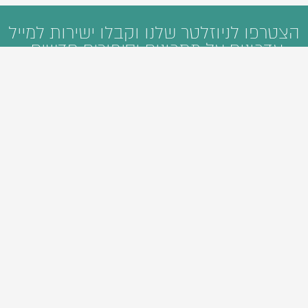
הצטרפו לניוזלטר שלנו וקבלו ישירות למייל
עדכונים על מתכונים וסיפורים חדשים:
ראשי
קטגוריות
חיפוש
מי אנחנו
פיתוח תוכן דיגיטלי
סיורי אוכל
Foodie Guide
אהבנו
צרו קשר
thetwo
crafted by
כל הזכויות שמורות למתכוניישן © 2015