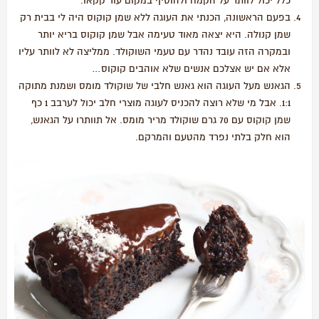
כלל יכול לוותר על הקמח ולהוסיף במקום עוד קקאו.
בפעם הראשונה, הכנתי את העוגה ללא שמן קוקוס היה לי בבית רק
שמן קנולה. היא יצאה מאוד טעימה אבל שמן קוקוס בריא יותר
ובמקרה הזה עובד נהדר עם טעמי השוקולד. ממליצה לא לוותר עליו
אלא אם יש אצלכם אנשים שלא אוהבים קוקוס…
הגאנש מעל העוגה הוא גאנש חלבי של שוקולד מומס ושמנת מתוקה
1:1. אבל מי שלא רוצה להכניס לעוגה מוצרי חלב יכול לערבב 1 כף
שמן קוקוס עם 70 גרם שוקולד מריר מומס. אל תוותרו על הגאנש,
הוא חלק בלתי נפרד מהטעם והמרקם.