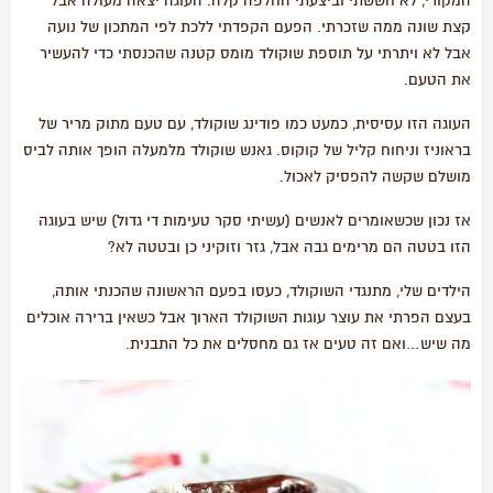
המקורי, לא חששתי וביצעתי החלפה קלה. העוגה יצאה מעולה אבל
קצת שונה ממה שזכרתי. הפעם הקפדתי ללכת לפי המתכון של נועה
אבל לא ויתרתי על תוספת שוקולד מומס קטנה שהכנסתי כדי להעשיר
את הטעם.
העוגה הזו עסיסית, כמעט כמו פודינג שוקולד, עם טעם מתוק מריר של
בראוניז וניחוח קליל של קוקוס. גאנש שוקולד מלמעלה הופך אותה לביס
מושלם שקשה להפסיק לאכול.
אז נכון שכשאומרים לאנשים (עשיתי סקר טעימות די גדול) שיש בעוגה
הזו בטטה הם מרימים גבה אבל, גזר וזוקיני כן ובטטה לא?
הילדים שלי, מתנגדי השוקולד, כעסו בפעם הראשונה שהכנתי אותה,
בעצם הפרתי את עוצר עוגות השוקולד הארוך אבל כשאין ברירה אוכלים
מה שיש…ואם זה טעים אז גם מחסלים את כל התבנית.