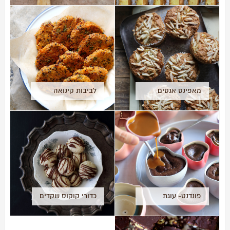
לצ׳יפס בתנור
וקקאו
מאפינס אגסים
לביבות קינואה
ושקדים- ללא גלוטן
בטטה
פונדנט- עוגת
כדורי קוקוס שקדים
שוקולד חמה