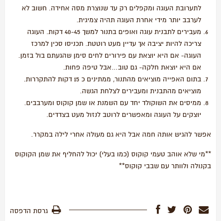
לתערובת העוגה ומקפלים רק עד שנוצרת מסה אחידה. חשוב לא
לערבב יותר מידי אחרת העוגה תהיה צמיגית.
מעבירים לתבנית עוגה ואופים בתנור למשך 40-45 דקות. העוגה
צריכה להיות יציבה אך עדיין מעט רוטטת. תכניסו סכין למרכז
העוגה- אם היא יוצאת עם פירורים לחים סימן שהגעתם בול בזמן.
אם היא יוצאת חלקה- גם טוב…אבל טיפה פחות.
בתום האפייה מוציאים מהתנור, ממתינים כ 15 דקות להתקררות.
מוציאים מהתבנית ומעבירים לצלחת הגשה.
ממיסים את השוקולד יחד עם השמנת או שמן קוקוס ומערבבים.
יוצקים על העוגה ומאפשרים לרוטב לנזול מעט בצדדים.
אפשר להגיש אותה חמה אבל היא גם מעולה אחרי לילה במקרר.
**מי שלא אוהב טעמי קוקוס (כמו בעלי) יכול להחליף את שמן הקוקוס
בקנולה ולוותר עם שבבי קוקוס**
גרסת הדפסה