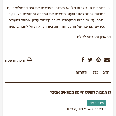
מחממים תנור לחום של 160 מעלות, מעבירים את סיר הממולאים עם
המכסה לתנור למשך שעה. מסירים את המכסה ומבשלים חצי שעה
נוספת עד שהירקות התקרמלו. לאחר קירמול עליון, אפשר להעביר
לכיריים לצריבה של החלק התחתון, בערך 5 דקות על להבה בינונית.
בתאבון וחג רגוע לכולם
גרסת הדפסה
חגים
,
כללי
,
עיקריות
13 תגובות לפוסט “מיקס ממולאים אביבי”
עינב
הגיב:
7 באפריל 2026 בשעה 16:12