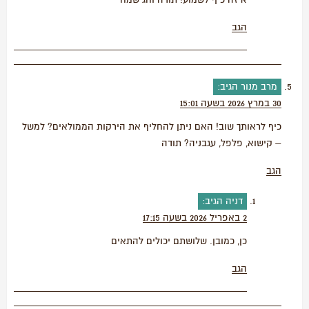
איזה כיף לשמוע! תודה וחג שמח
הגב
מרב מנור
הגיב:
30 במרץ 2026 בשעה 15:01
כיף לראותך שוב! האם ניתן להחליף את הירקות הממולאים? למשל
– קישוא, פלפל, עגבניה? תודה
הגב
דניה
הגיב:
2 באפריל 2026 בשעה 17:15
כן, כמובן. שלושתם יכולים להתאים
הגב