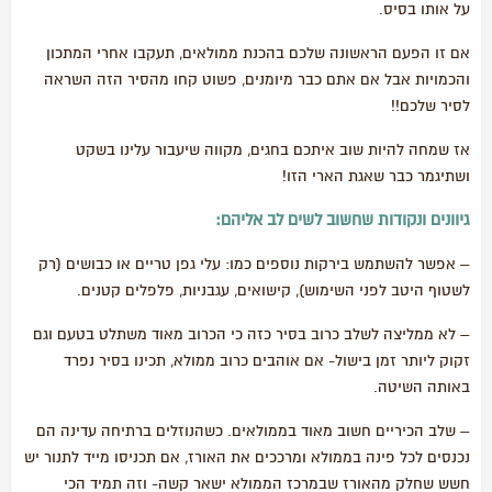
על אותו בסיס.
אם זו הפעם הראשונה שלכם בהכנת ממולאים, תעקבו אחרי המתכון
והכמויות אבל אם אתם כבר מיומנים, פשוט קחו מהסיר הזה השראה
לסיר שלכם!!
אז שמחה להיות שוב איתכם בחגים, מקווה שיעבור עלינו בשקט
ושתיגמר כבר שאגת הארי הזו!
גיוונים ונקודות שחשוב לשים לב אליהם:
– אפשר להשתמש בירקות נוספים כמו: עלי גפן טריים או כבושים (רק
לשטוף היטב לפני השימוש), קישואים, עגבניות, פלפלים קטנים.
– לא ממליצה לשלב כרוב בסיר כזה כי הכרוב מאוד משתלט בטעם וגם
זקוק ליותר זמן בישול- אם אוהבים כרוב ממולא, תכינו בסיר נפרד
באותה השיטה.
– שלב הכיריים חשוב מאוד בממולאים. כשהנוזלים ברתיחה עדינה הם
נכנסים לכל פינה בממולא ומרככים את האורז, אם תכניסו מייד לתנור יש
חשש שחלק מהאורז שבמרכז הממולא ישאר קשה- וזה תמיד הכי