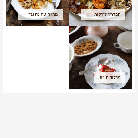
המדריך לירקות
ממרח טחינה גזר
צלויים (אנטיפסטי)
ותבשיל חומוס ועלי
גפן
פבלובות DIY