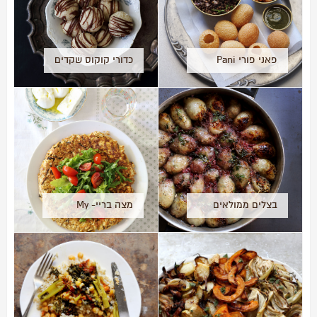
פאני פורי Pani
כדורי קוקוס שקדים
puri
בצלים ממולאים
מצה בריי- My
ברוטב רימונים
Matzah brei