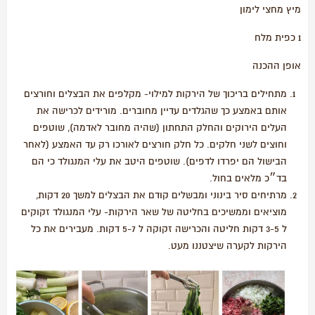
מיץ מחצי לימון
1 כפית מלח
אופן ההכנה
מתחילים בריכוך של הירקות למילוי- מקלפים את הבצלים וחורצים
אותם באמצע כך שהגלדים עדיין מחוברים. מורידים לכרישה את
העלים הירוקים והחלק התחתון (שהיה מחובר לאדמה), שוטפים
וחוצים לשני חלקים. כל חלק חורצים לאורכו רק עד האמצע (לאחר
הבישול הם יפרדו לדפים). שוטפים היטב את עלי המנגולד כי הם
בד״כ מלאים בחול.
מרתיחים סיר בינוני ומבשלים קודם את הבצלים למשך 20 דקות,
מוציאים וממשיכים בחליטה של שאר הירקות- עלי המנגולד זקוקים
ל 3-5 דקות חליטה והכרישה זקוקה ל 5-7 דקות. מעבירים את כל
הירקות לקערה שיצטננו מעט.