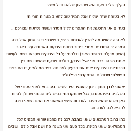
הקלף שלי הפעם הוא שהרצון שלהם גדול משלי.
לא בטוחה שזה יצליח אבל תמיד טוב להציב מטרות הוריות!
בנתיים אני מתכננת את התפריט לליל הסדר ועושה נסיונות עבורכם…
לא היה למושג מה להכין לארוחת שישי, הפשרתי בשר טחון אבל בזה
נגמרה לי התוכנית. אחרי ביקור בחנות הירקות האהובה עלי באזור
(משק מועלם במושב מאור) נדלקתי על כל הירוקים שקראו בשמי לעשות
איתם משהו. ככה אני אצל הירקן, הולכת ויודעת שמשהו שם בין
הכרוביות והירוקים יצית את הרעיון לארוחה. סיר ממולאים, זו התוכנית.
הפשלתי שרוולים והתמקדתי בגילגולים.
יצאתי לדרך מתוך רצון להעמיד סיר לשישי בערב וצילמתי סטורי של
השלבים באינסטגרם, ככל שהתקדמתי בבישולים הבנתי שהולך להיות
כאן משהו שהוא מעבר לארוחת שישי ומצאתי את המנה שאני רוצה
להביא לכם לערב חג.
כמו ברוב המתכונים שאני כותבת לכם זה מתכון שהוא הבסיס לכל
הממולאים שאני מכינה. בכל פעם אני משנה פה ושם אבל כולם יושבים