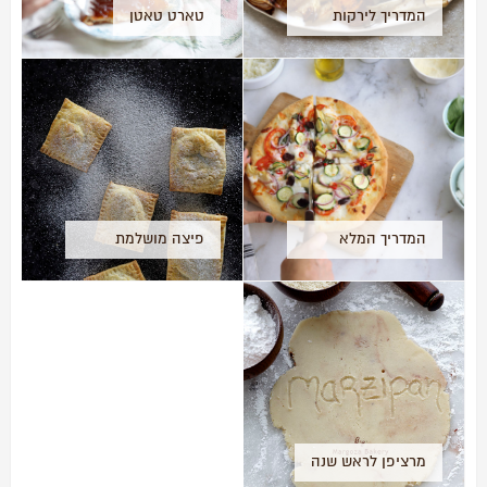
המדריך לירקות
טארט טאטן
צלויים (אנטיפסטי)
המדריך המלא
פיצה מושלמת
להכנת פיצה ביתית
בדקה וPop Tarts
תפוחים לקינוח!
מרציפן לראש שנה