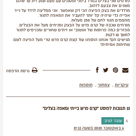
פורסים שני בצלים בגודל בינוני ומטגנים עם מעט שמן זית עד שהם
משנים את צבעם לזהוב.
מרדדים את בצק הפיצה הכי דק שאפשר. אני ממליצה לרדד על נייר
אפייה כדי שיהיה קל יותר להעביר את המאפה לתנור.
מחממים תנור לחם של 250 מעלות.
מורחים שכבה של קרם פרש על הבצק ומניחים מעל את הבצלים.
מפזרים כמה פרוסות של אנשובי או זיתים שחורים ומכניסים לתנור
למשך 10 דקות.
מגישים חם! אנחנו הוספנו עוד קצת קרם פרש טרי מעל הפיצה לשם
שחיתות אמיתית!
גרסת הדפסה
עיקריות
,
צמחוני
,
תוספות
13 תגובות לפוסט “קרם פרש בייתי ומאפה בצלים”
ענבר
הגיב:
6 באוקטובר 2020 בשעה 19:12