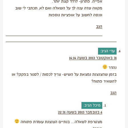
אפייה. פתרון- לרדד קצת יותר.
מקווה שזה ענה לך על השאלה ואם לא, תכתבי לי שוב
וננסה לחשוב על אופציות נוספות
הגב
עדי
הגיב:
31 באוקטובר 2013 בשעה 14:14
נהדר
בזמן שהצנצנת נמצאת על השיש- צריך לכסות / לסגור בפקק? או
להשאיר פתוח?
הגב
מיכל
הגיב:
6 בנובמבר 2013 בשעה 22:31
מצטרפת לשאלה… בנתיים הצנצנת עומדת פתוחה