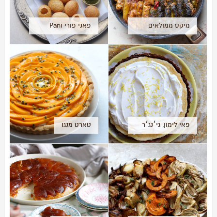
מיקס ממולאים
פאני פורי Pani
אביבי
puri
פאי לימון, גי׳נג׳ר
טארט מנגו
ודבש