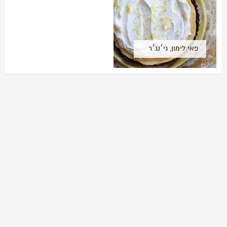
פאי לימון, גי׳נג׳ר
ודבש