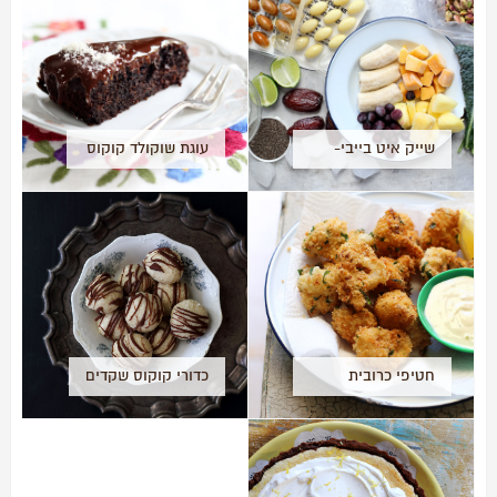
שייק איט בייבי-
עוגת שוקולד קוקוס
מזווה השייקים
ו….בטטה
האולטימטיבי
חטיפי כרובית
כדורי קוקוס שקדים
פריכים