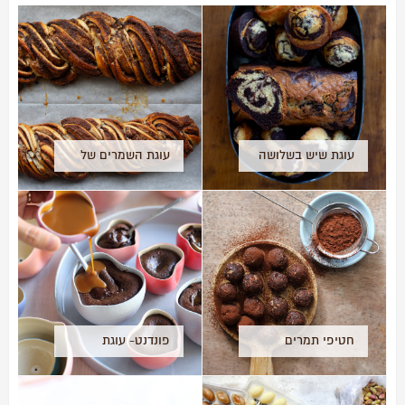
עוגת שיש בשלושה
עוגת השמרים של
גדלים
ליאת שרון
חטיפי תמרים
פונדנט- עוגת
וקקאו
שוקולד חמה