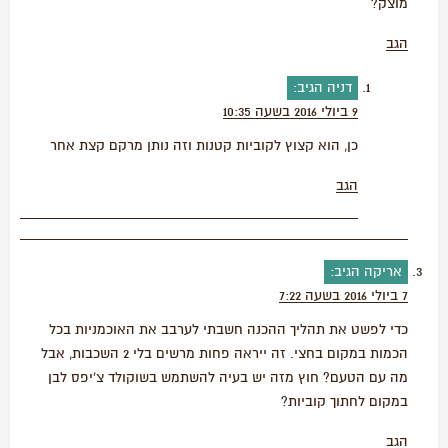
מוצק?
הגב
דניה
הגיב:
9 ביולי 2016 בשעה 10:35
כן, הוא קצוץ לקוביות קטנות וזה נותן מרקם קצת אחר
הגב
אריקה
הגיב:
7 ביולי 2016 בשעה 7:22
כדי לפשט את תהליך ההכנה חשבתי לערבב את האוכמניות בכל
הכמות במקום בחצי. זה ייראה פחות מרשים בלי 2 השכבות, אבל
מה עם הטעם? חוץ מזה יש בעיה להשתמש בשוקולד צ'יפס לבן
במקום לחתוך קוביות?
הגב