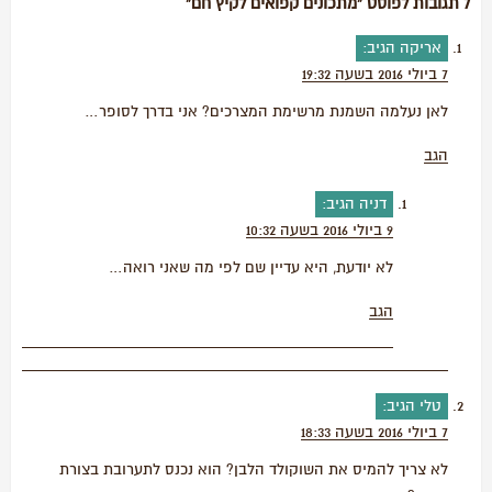
7 תגובות לפוסט “מתכונים קפואים לקיץ חם”
אריקה
הגיב:
7 ביולי 2016 בשעה 19:32
לאן נעלמה השמנת מרשימת המצרכים? אני בדרך לסופר…
הגב
דניה
הגיב:
9 ביולי 2016 בשעה 10:32
לא יודעת, היא עדיין שם לפי מה שאני רואה…
הגב
טלי
הגיב:
7 ביולי 2016 בשעה 18:33
לא צריך להמיס את השוקולד הלבן? הוא נכנס לתערובת בצורת