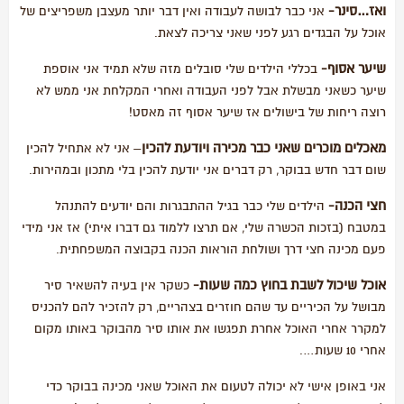
ואז…סינר-
אני כבר לבושה לעבודה ואין דבר יותר מעצבן משפריצים של
אוכל על הבגדים רגע לפני שאני צריכה לצאת.
שיער אסוף-
בכללי הילדים שלי סובלים מזה שלא תמיד אני אוספת
שיער כשאני מבשלת אבל לפני העבודה ואחרי המקלחת אני ממש לא
רוצה ריחות של בישולים אז שיער אסוף זה מאסט!
מאכלים מוכרים שאני כבר מכירה ויודעת להכין
– אני לא אתחיל להכין
שום דבר חדש בבוקר, רק דברים אני יודעת להכין בלי מתכון ובמהירות.
חצי הכנה-
הילדים שלי כבר בגיל ההתבגרות והם יודעים להתנהל
במטבח (בזכות הכשרה שלי, אם תרצו ללמוד גם דברו איתי) אז אני מידי
פעם מכינה חצי דרך ושולחת הוראות הכנה בקבוצה המשפחתית.
אוכל שיכול לשבת בחוץ כמה שעות-
כשקר אין בעיה להשאיר סיר
מבושל על הכיריים עד שהם חוזרים בצהריים, רק להזכיר להם להכניס
למקרר אחרי האוכל אחרת תפגשו את אותו סיר מהבוקר באותו מקום
אחרי 10 שעות….
אני באופן אישי לא יכולה לטעום את האוכל שאני מכינה בבוקר כדי