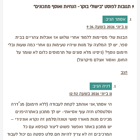
9 תגובות לפוסט “בישולי בוקר- הנחיות ואוסף מתכונים”
אסתר
הגיב:
11 ביוני 2026 בשעה 9:34
הבנות שלי מסיימות ללמוד אחרי שלוש אז אוכלות צהריים בבית
ספר, יש לך המלצה על מנות שיהיו טעימות גם אחרי כמה שעות ובלי
חימום נוסף? (ניסינו מלא סוגים של תרמוסים כלום לא שומר על
החום, ואסור אצלם מיקרוגל)
הגב
דניה
הגיב:
11 ביוני 2026 בשעה 12:52
הי אסתר,אני אוהתב לקחת לעבודה (ללא חימום) מג׳דרה
וסלטסלט חזה עוף אסיאתי- יש לך מתכון באתרהיפנים
מכינים מנות מאורז סושי וטונה/סלמון זה נקרא אוניגירי –
יש מתכון באתר ואפשר פשוט ליצור קופסא עם כל
המרכיבים זה לא צריך להיות חם.סלט פסטה גם יכול לעבוד