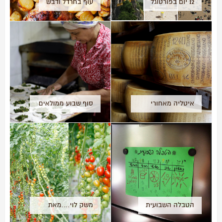
12 יום בפורטוגל
עוף בחרדל ודבש
איטליה מאחורי
סוף שבוע ממולאים
הקלעים
בנצרת
הטבלה השבועית
משק לוי….מאת