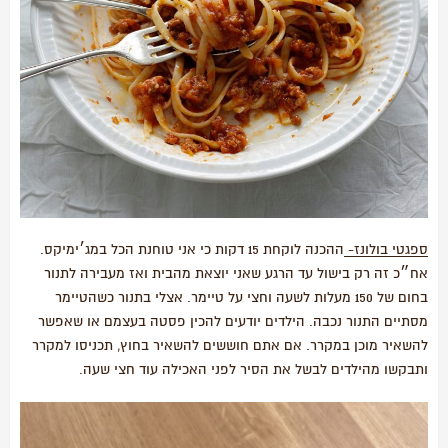
ספגטי בולונז-
ההכנה לוקחת 15 דקות כי אני טוחנת הכל במג׳ימיקס.
אח״כ זה רק בישול עד הרגע שאני יוצאת מהבית ואז מעבירה לתנור
בחום של 150 מעלות לשעה וחצי על טיימר. אצלי בתנור כשהטיימר
מסתיים התנור נכבה. הילדים יודעים להכין פסטה בעצמם או שאפשר
להשאיר מוכן במקרר. אם אתם חוששים להשאיר בחוץ, תכניסו למקרר
ותבקשו מהילדים לבשל את הסיר לפני האכילה עוד חצי שעה.