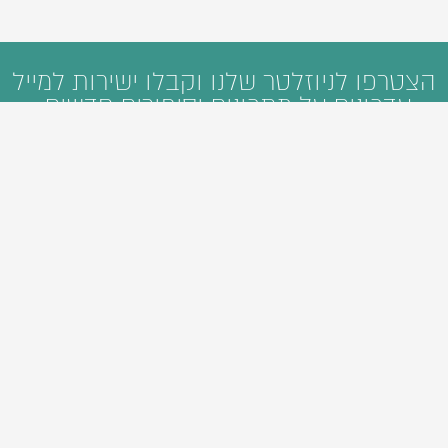
הצטרפו לניוזלטר שלנו וקבלו ישירות למייל
עדכונים על מתכונים וסיפורים חדשים:
ראשי
קטגוריות
חיפוש
מי אנחנו
פיתוח תוכן דיגיטלי
סיורי אוכל
Foodie Guide
אהבנו
צרו קשר