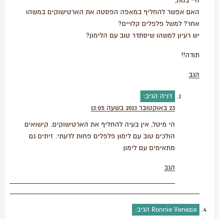
היי בנות,
האם אפשר להחליף במאפה הפסטה את הארטישוקים במשהו
אחר? למשל פלפלים קלויים?
יש רעיון למשהו שיסתדר טוב עם הלימון?
תודה!!
הגב
דניה
הגיב:
23 באוקטובר 2013 בשעה 13:05
הי מיטל, אין בעיה להחליף את הארטישוקים. קישואים
הולכים טוב עם לימון פלפלים פחות לדעתי. זיתים גם
מתאימים עם לימון
הגב
Ronnie Venezia
הגיב: