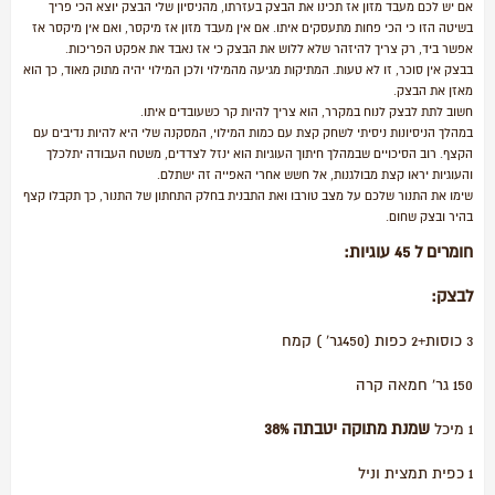
אם יש לכם מעבד מזון אז תכינו את הבצק בעזרתו, מהניסיון שלי הבצק יוצא הכי פריך
בשיטה הזו כי הכי פחות מתעסקים איתו. אם אין מעבד מזון אז מיקסר, ואם אין מיקסר אז
אפשר ביד, רק צריך להיזהר שלא ללוש את הבצק כי אז נאבד את אפקט הפריכות.
בבצק אין סוכר, זו לא טעות. המתיקות מגיעה מהמילוי ולכן המילוי יהיה מתוק מאוד, כך הוא
מאזן את הבצק.
חשוב לתת לבצק לנוח במקרר, הוא צריך להיות קר כשעובדים איתו.
במהלך הניסיונות ניסיתי לשחק קצת עם כמות המילוי, המסקנה שלי היא להיות נדיבים עם
הקצף. רוב הסיכויים שבמהלך חיתוך העוגיות הוא ינזל לצדדים, משטח העבודה יתלכלך
והעוגיות יראו קצת מבולגנות, אל חשש אחרי האפייה זה ישתלם.
שימו את התנור שלכם על מצב טורבו ואת התבנית בחלק התחתון של התנור, כך תקבלו קצף
בהיר ובצק שחום.
חומרים ל 45 עוגיות
:
לבצק:
3 כוסות+2 כפות (450גר' ) קמח
150 גר' חמאה קרה
שמנת מתוקה יטבתה 38%
1 מיכל
1 כפית תמצית וניל