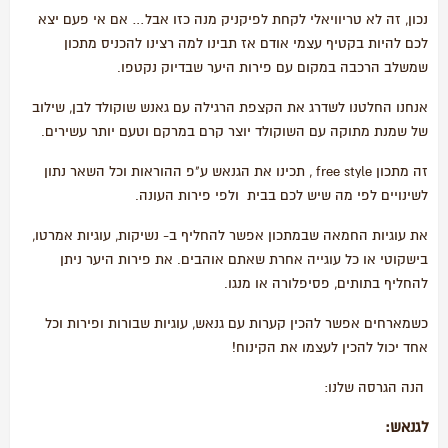
נכון, זה לא טריוויאלי לקחת לפיקניק מנה כזו אבל… אם אי פעם יצא
לכם להיות בקטיף עצמי אודם אז תבינו למה רצינו להכניס מתכון
שמשלב הרכבה במקום עם פירות היער שבדיוק נקטפו.
אנחנו החלטנו לשדרג את הקצפת הרגילה עם גאנש שוקולד לבן, שילוב
של שמנת מתוקה עם השוקולד יוצר קרם במרקם וטעם יותר עשירים.
זה מתכון free style , תכינו את הגנאש ע"פ ההוראות וכל השאר נתון
לשינויים לפי מה שיש לכם בבית ולפי פירות העונה.
את עוגיות החמאה שבמתכון אפשר להחליף ב- נשיקות, עוגיות אמרטו,
בישקוטי או כל עוגייה אחרת שאתם אוהבים. את פירות היער ניתן
להחליף בתותים, פסיפלורה או מנגו.
כשמארחים אפשר להכין קערות עם גנאש, עוגיות שבורות ופירות וכל
אחד יכול להכין לעצמו את הקינוח!
הנה הגרסה שלנו:
לגנאש: