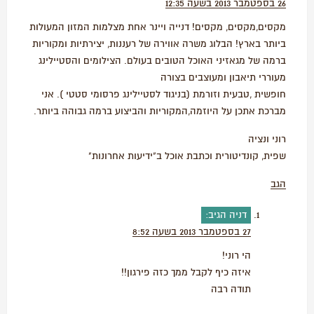
26 בספטמבר 2013 בשעה 12:35
מקסים,מקסים, מקסים! דנייה ויינר אחת מצלמות המזון המעולות
ביותר בארץ! הבלוג משרה אווירה של רעננות, יצירתיות ומקוריות
ברמה של מגאזיני האוכל הטובים בעולם. הצילומים והסטיילינג
מעוררי תיאבון ומעוצבים בצורה
חופשית ,טבעית וזורמת (בניגוד לסטיילינג פרסומי סטטי ). אני
מברכת אתכן על היוזמה,המקוריות והביצוע ברמה גבוהה ביותר.
רוני ונציה
שפית, קונדיטורית וכתבת אוכל ב"ידיעות אחרונות"
הגב
דניה
הגיב:
27 בספטמבר 2013 בשעה 8:52
הי רוני!
איזה כיף לקבל ממך כזה פירגון!!
תודה רבה