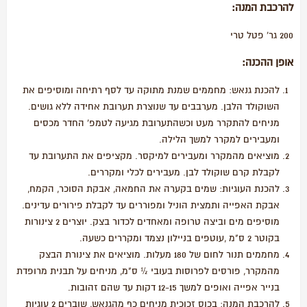
להרכבת המנה:
200 גר' פטל טרי
אופן ההכנה:
להכנת גנאש: מחממים שמנת מתוקה עד לסף רתיחה ומוסיפים את
השוקולד הלבן. מערבבים עד שנוצרת תערובת אחידה ללא גושים.
מניחים להתקרר מעט וכשהתערובת מגיעה לטמפ' החדר מכסים
ומעבירים למקרר למשך הלילה.
מוציאים מהמקרר ומעבירים למיקסר. מקציפים את התערובת עד
לקבלת קרם שוקולד לבן. מעבירים לכלי ומקררים.
להכנת העוגיות: שמים בקערה את החמאה, אבקת הסוכר, הקמח,
אבקת האפייה ותמצית הוניל ומפוררים עד לקבלת פירורים עדינים.
מוסיפים מים וביצה טרופה ומאחדים לכדור בצק. יוצרים 2 צינורות
בקוטר 2 ס"מ ,עוטפים בניילון נצמד ומקררים כשעה.
מחממים תנור לחום של 180 מעלות. מוציאים את צינורת הבצק
מהמקרר, פורסים לפרוסות בעובי ½ ס"מ, מניחים על תבנית מרופדת
בנייר אפייה ואופים למשך 12-15 דקות עד שהם זהובות.
להרכבת המנה: בכוס זכוכית מניחים כף מהגנאש, שוברים 2 עוגיות