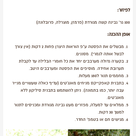
לפיזור:
100 גר' גבינה קשה מגורדת (פרמזן, מוצרלה, פרובלונה)
אופן ההכנה:
מבשלים את הפסטה ע"פ הוראות היצרן פחות 2 דקות (אין צורך
לבשל אותה לגמרי). מסננים.
בקערה גדולה מערבבים יחד את כל חומרי הבלילה עד לקבלת
תערובת אחידה. מוסיפים את הפסטה ומערבבים היטב.
מחממים תנור ל180 מעלות.
בתבנית קאפקייקס מניחים מאנג'טים (עדיף כאלה שעשויים מנייר
עבה יותר, כמו בתמונה). ניתן להשתמש בתבנית סיליקון ללא
מאנג'טים.
ממלאים עד למעלה, מפזרים מעט גבינה מגורדת ומכניסים לתנור
למשך 30 דקות.
מגישים חם או בטמפ' החדר.