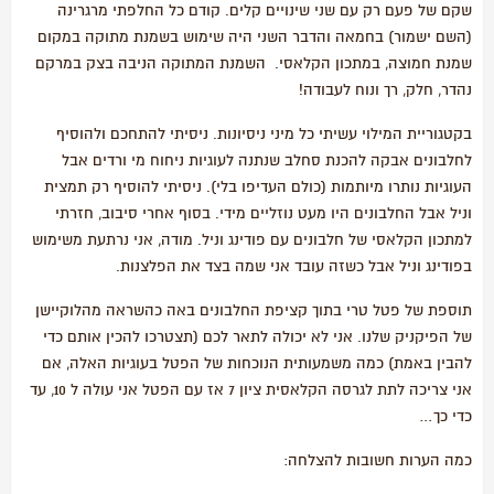
שקם של פעם רק עם שני שינויים קלים. קודם כל החלפתי מרגרינה
(השם ישמור) בחמאה והדבר השני היה שימוש בשמנת מתוקה במקום
שמנת חמוצה, במתכון הקלאסי. השמנת המתוקה הניבה בצק במרקם
נהדר, חלק, רך ונוח לעבודה!
בקטגוריית המילוי עשיתי כל מיני ניסיונות. ניסיתי להתחכם ולהוסיף
לחלבונים אבקה להכנת סחלב שנתנה לעוגיות ניחוח מי ורדים אבל
העוגיות נותרו מיותמות (כולם העדיפו בלי). ניסיתי להוסיף רק תמצית
וניל אבל החלבונים היו מעט נוזליים מידי. בסוף אחרי סיבוב, חזרתי
למתכון הקלאסי של חלבונים עם פודינג וניל. מודה, אני נרתעת משימוש
בפודינג וניל אבל כשזה עובד אני שמה בצד את הפלצנות.
תוספת של פטל טרי בתוך קציפת החלבונים באה כהשראה מהלוקיישן
של הפיקניק שלנו. אני לא יכולה לתאר לכם (תצטרכו להכין אותם כדי
להבין באמת) כמה משמעותית הנוכחות של הפטל בעוגיות האלה, אם
אני צריכה לתת לגרסה הקלאסית ציון 7 אז עם הפטל אני עולה ל 10, עד
כדי כך…
כמה הערות חשובות להצלחה: