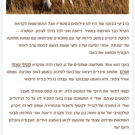
ברביעי בבוקר עוד היו לנו צילומים בסטודיו אבל ההתרגשות לקראת
הטיול כבר הורגשה באוויר. דיאנה ואני לבד בדרך לצפון. המטרה –
הפקת פיקניק במטע פירות יער עם מתכונים שפיתחנו עם שמנת מתוקה
של יטבתה. אחרי נסיעה של 3 וחצי שעות הגענו לפנות ערב לאזור
הקטיף ופגשנו את בועז.
קטיף עצמי
בועז הוא אחד משלושה שותפים של גן העדן הזה שנקרא
אודם
. מתחנו איברים ויצאנו עם בועז לסיבוב במטע לאור שקיעה. נשמנו
אוויר צפוני, ולא האמנו שבבוקר עוד עבדנו כרגיל בפיח היפואי.
קשה לתאר את היופי של המקום הזה, יש בו קסם שמהלך מעבר
למטעים עצמם. אולי זו התשוקה שבה בועז הסביר לנו על כל הגידולים,
אולי זו החוויה של לטייל, לקטוף ולאכול שהחזירה אותנו לאיזה זיכרון
קולקטיבי של אדם וחווה בגן עדן. בכל מקרה, דיאנה ואני החלפנו מבטי
השתאות וסיפוק עצמי על שהגענו לכאן באמצע החיים, העבודה והבלגן
היום יומי.