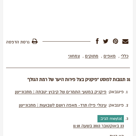
גרסת הדפסה
כללי
,
מאפים
,
מתוקים
,
צמחוני
31 תגובות לפוסט “פיקניק בצל פירות היער של רמת הגולן”
פינגבאק:
פיקניק במטעי התמרים של קיבוץ יטבתה | מתכוניישן
פינגבאק:
עיגולי פילו תרד- מאפה רושם לשבועות | מתכוניישן
meytal
הגיב:
23 באוקטובר 2013 בשעה 11:18