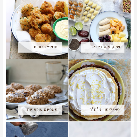
שייק איט בייבי-
חטיפי כרובית
מזווה השייקים
פריכים
האולטימטיבי
פאי לימון, גי׳נג׳ר
מאפינס אוכמניות
ודבש
Blueberry muffins