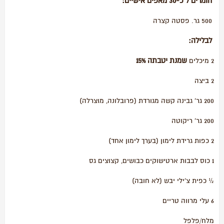
חומרים ל כ-30 מאפים אישיים:
500 גר. פסטה קצרה
לבלילה:
שמנת יטבתה 15%
2 מיכלים
2 ביצה
200 גר' גבינה קשה מגורדת (פרובלונה, מוצרלה)
200 גר' ריקוטה
2 כפות גרידת לימון (בערך לימון אחד)
1 כוס לבבות ארטישוקים כבושים, קצוצים גס
½ כפית צ'ילי יבש (לא חובה)
6 עלי מרווה טריים
מלח/פלפל